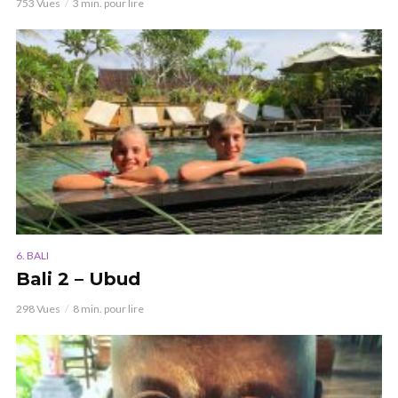
753 Vues
3 min. pour lire
6. BALI
Bali 2 – Ubud
298 Vues
8 min. pour lire