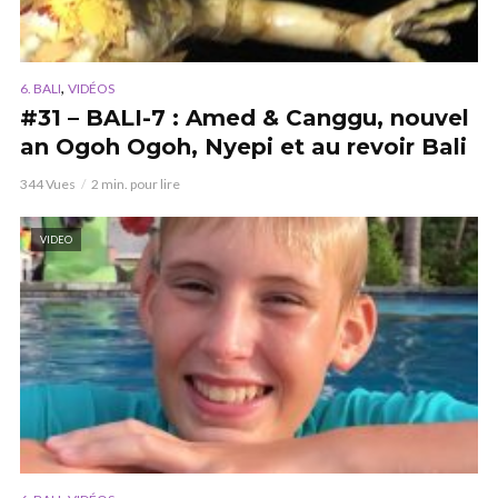
,
6. BALI
VIDÉOS
#31 – BALI-7 : Amed & Canggu, nouvel
an Ogoh Ogoh, Nyepi et au revoir Bali
344 Vues
2 min. pour lire
VIDEO