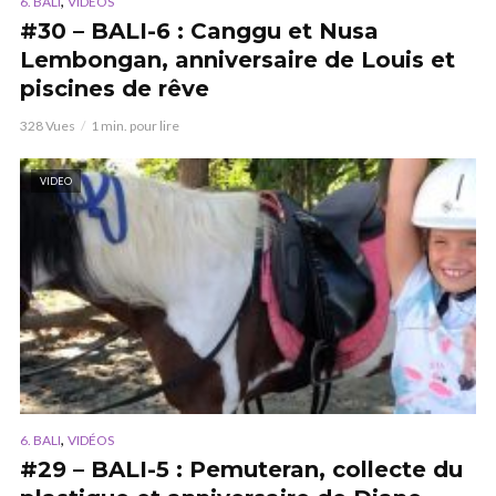
,
6. BALI
VIDÉOS
#30 – BALI-6 : Canggu et Nusa
Lembongan, anniversaire de Louis et
piscines de rêve
328 Vues
1 min. pour lire
VIDEO
,
6. BALI
VIDÉOS
#29 – BALI-5 : Pemuteran, collecte du