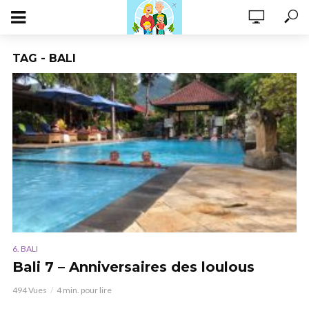
TAG - BALI
6. BALI
Bali 7 – Anniversaires des loulous
494 Vues
4 min. pour lire