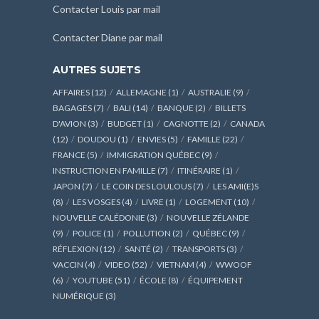
Contacter Louis par mail
Contacter Diane par mail
AUTRES SUJETS
AFFAIRES
(12)
ALLEMAGNE
(1)
AUSTRALIE
(9)
BAGAGES
(7)
BALI
(14)
BANQUE
(2)
BILLETS
D'AVION
(3)
BUDGET
(1)
CAGNOTTE
(2)
CANADA
(12)
DOUDOU
(1)
ENVIES
(5)
FAMILLE
(22)
FRANCE
(5)
IMMIGRATION QUÉBEC
(9)
INSTRUCTION EN FAMILLE
(7)
ITINÉRAIRE
(1)
JAPON
(7)
LE COIN DES LOULOUS
(7)
LES AMI(E)S
(8)
LES VOSGES
(4)
LIVRE
(1)
LOGEMENT
(10)
NOUVELLE CALÉDONIE
(3)
NOUVELLE ZÉLANDE
(9)
POLICE
(1)
POLLUTION
(2)
QUÉBEC
(9)
RÉFLEXION
(12)
SANTÉ
(2)
TRANSPORTS
(3)
VACCIN
(4)
VIDEO
(52)
VIETNAM
(4)
WWOOF
(6)
YOUTUBE
(51)
ÉCOLE
(8)
ÉQUIPEMENT
NUMÉRIQUE
(3)