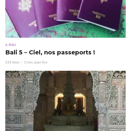
6. BALI
Bali 5 – Ciel, nos passeports !
235 Vues
5 min. pour lire