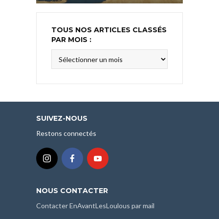
TOUS NOS ARTICLES CLASSÉS
PAR MOIS :
Tous
nos
articles
classés
par
mois
SUIVEZ-NOUS
:
Restons connectés
NOUS CONTACTER
Contacter EnAvantLesLoulous par mail