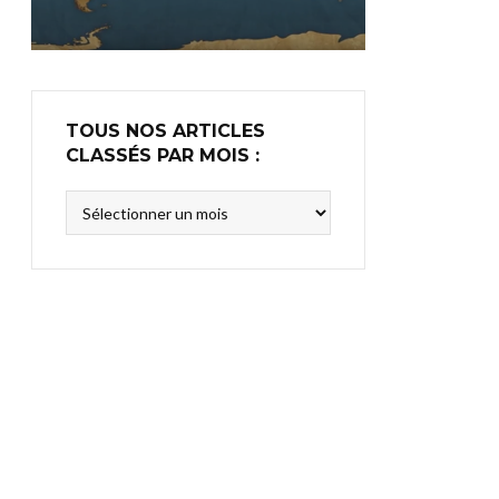
TOUS NOS ARTICLES
CLASSÉS PAR MOIS :
Tous
nos
articles
classés
par
mois
: