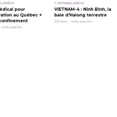
,
,
E
VIDÉOS
7. VIETNAM
VIDÉOS
dical pour
VIETNAM-4 : Ninh Binh, la
ation au Québec +
baie d’Halong terrestre
 confinement
253 Vues
1 min. pour lire
1 min. pour lire