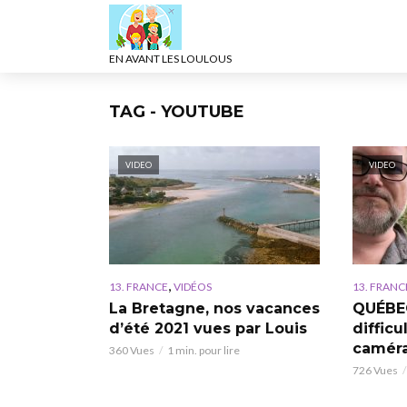
EN AVANT LES LOULOUS
TAG - YOUTUBE
VIDEO
VIDEO
,
13. FRANCE
VIDÉOS
13. FRANC
La Bretagne, nos vacances
QUÉBE
d’été 2021 vues par Louis
difficu
camér
360 Vues
1 min. pour lire
726 Vues