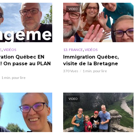
VIDEO
,
,
E
VIDÉOS
13. FRANCE
VIDÉOS
ation Québec EN
Immigration Québec,
! On passe au PLAN
visite de la Bretagne
370 Vues
1 min. pour lire
1 min. pour lire
VIDEO