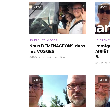
VIDEO
VIDEO
,
13. FRANCE
VIDÉOS
13. FRANC
Nous DÉMÉNAGEONS dans
Immigr
les VOSGES
ARRÊT 
B.
448 Vues
1 min. pour lire
512 Vues
VIDEO
VIDEO