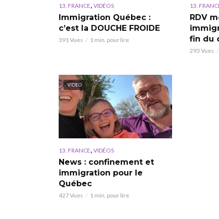
,
13. FRANCE
VIDÉOS
13. FRANC
Immigration Québec :
RDV mé
c’est la DOUCHE FROIDE
immigr
fin du
391 Vues
1 min. pour lire
293 Vues
VIDEO
,
13. FRANCE
VIDÉOS
News : confinement et
immigration pour le
Québec
427 Vues
1 min. pour lire