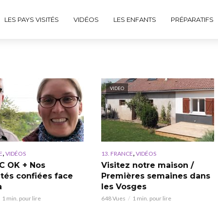
LES PAYS VISITÉS
VIDÉOS
LES ENFANTS
PRÉPARATIFS
VIDEO
,
,
E
VIDÉOS
13. FRANCE
VIDÉOS
C OK + Nos
Visitez notre maison /
ltés confiées face
Premières semaines dans
a
les Vosges
1 min. pour lire
648 Vues
1 min. pour lire