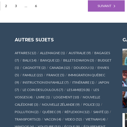
2
3
…
6
SUIVANT
AUTRES SUJETS
G
AFFAIRES
(12)
ALLEMAGNE
(1)
AUSTRALIE
(9)
BAGAGES
(7)
BALI
(14)
BANQUE
(2)
BILLETS D'AVION
(3)
BUDGET
(1)
CAGNOTTE
(2)
CANADA
(12)
DOUDOU
(1)
ENVIES
(5)
FAMILLE
(22)
FRANCE
(5)
IMMIGRATION QUÉBEC
(9)
INSTRUCTION EN FAMILLE
(7)
ITINÉRAIRE
(1)
JAPON
(7)
LE COIN DES LOULOUS
(7)
LES AMI(E)S
(8)
LES
VOSGES
(4)
LIVRE
(1)
LOGEMENT
(10)
NOUVELLE
CALÉDONIE
(3)
NOUVELLE ZÉLANDE
(9)
POLICE
(1)
POLLUTION
(2)
QUÉBEC
(9)
RÉFLEXION
(12)
SANTÉ
(2)
TRANSPORTS
(3)
VACCIN
(4)
VIDEO
(52)
VIETNAM
(4)
WWOOF
(6)
YOUTUBE
(51)
ÉCOLE
(8)
ÉQUIPEMENT