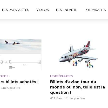
LES PAYS VISITÉS
VIDÉOS
LES ENFANTS
PRÉPARATIFS
RATIFS
LES PRÉPARATIFS
s billets achetés !
Billets d’avion tour du
monde ou non, telle est la
1 min. pour lire
question !
437 Vues
4 min. pour lire