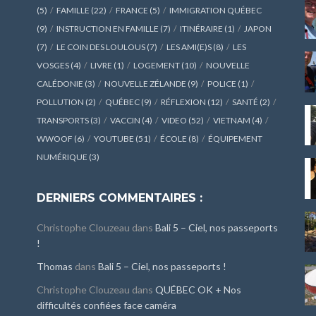
(5)
FAMILLE
(22)
FRANCE
(5)
IMMIGRATION QUÉBEC
(9)
INSTRUCTION EN FAMILLE
(7)
ITINÉRAIRE
(1)
JAPON
(7)
LE COIN DES LOULOUS
(7)
LES AMI(E)S
(8)
LES
VOSGES
(4)
LIVRE
(1)
LOGEMENT
(10)
NOUVELLE
CALÉDONIE
(3)
NOUVELLE ZÉLANDE
(9)
POLICE
(1)
POLLUTION
(2)
QUÉBEC
(9)
RÉFLEXION
(12)
SANTÉ
(2)
TRANSPORTS
(3)
VACCIN
(4)
VIDEO
(52)
VIETNAM
(4)
WWOOF
(6)
YOUTUBE
(51)
ÉCOLE
(8)
ÉQUIPEMENT
NUMÉRIQUE
(3)
DERNIERS COMMENTAIRES :
Christophe Clouzeau
dans
Bali 5 – Ciel, nos passeports
!
Thomas
dans
Bali 5 – Ciel, nos passeports !
Christophe Clouzeau
dans
QUÉBEC OK + Nos
difficultés confiées face caméra