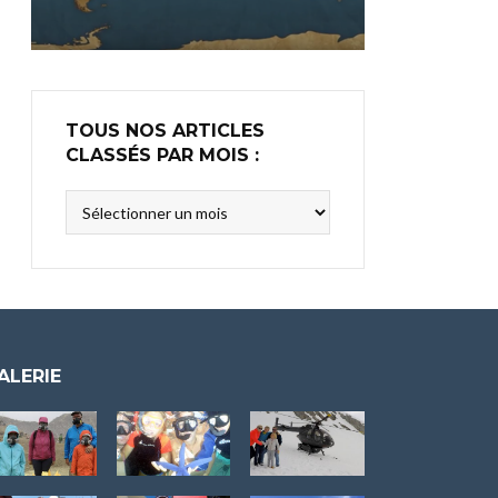
TOUS NOS ARTICLES
CLASSÉS PAR MOIS :
Tous
nos
articles
classés
par
mois
:
ALERIE