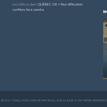
Lyne Bilocq
dans
QUÉBEC OK + Nos difficultés
confiées face caméra
N
 © 2017. CONÇU AVEC AMOUR PAR NOUS, SUR LA BASE D'UN THÈME WORDPRE