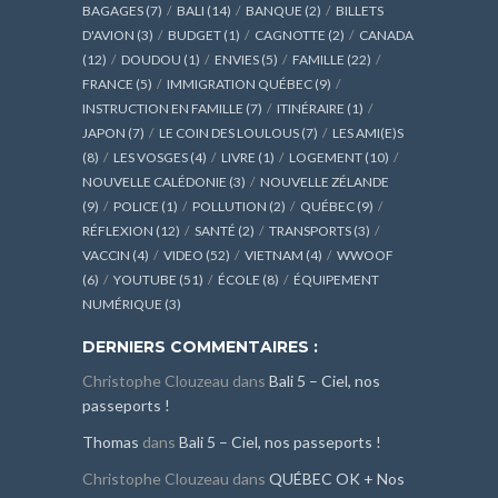
BAGAGES
(7)
BALI
(14)
BANQUE
(2)
BILLETS
D'AVION
(3)
BUDGET
(1)
CAGNOTTE
(2)
CANADA
(12)
DOUDOU
(1)
ENVIES
(5)
FAMILLE
(22)
FRANCE
(5)
IMMIGRATION QUÉBEC
(9)
INSTRUCTION EN FAMILLE
(7)
ITINÉRAIRE
(1)
JAPON
(7)
LE COIN DES LOULOUS
(7)
LES AMI(E)S
(8)
LES VOSGES
(4)
LIVRE
(1)
LOGEMENT
(10)
NOUVELLE CALÉDONIE
(3)
NOUVELLE ZÉLANDE
(9)
POLICE
(1)
POLLUTION
(2)
QUÉBEC
(9)
RÉFLEXION
(12)
SANTÉ
(2)
TRANSPORTS
(3)
VACCIN
(4)
VIDEO
(52)
VIETNAM
(4)
WWOOF
(6)
YOUTUBE
(51)
ÉCOLE
(8)
ÉQUIPEMENT
NUMÉRIQUE
(3)
DERNIERS COMMENTAIRES :
Christophe Clouzeau
dans
Bali 5 – Ciel, nos
passeports !
Thomas
dans
Bali 5 – Ciel, nos passeports !
Christophe Clouzeau
dans
QUÉBEC OK + Nos