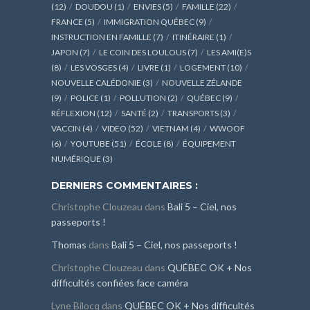
(12)
DOUDOU
(1)
ENVIES
(5)
FAMILLE
(22)
FRANCE
(5)
IMMIGRATION QUÉBEC
(9)
INSTRUCTION EN FAMILLE
(7)
ITINÉRAIRE
(1)
JAPON
(7)
LE COIN DES LOULOUS
(7)
LES AMI(E)S
(8)
LES VOSGES
(4)
LIVRE
(1)
LOGEMENT
(10)
NOUVELLE CALÉDONIE
(3)
NOUVELLE ZÉLANDE
(9)
POLICE
(1)
POLLUTION
(2)
QUÉBEC
(9)
RÉFLEXION
(12)
SANTÉ
(2)
TRANSPORTS
(3)
VACCIN
(4)
VIDEO
(52)
VIETNAM
(4)
WWOOF
(6)
YOUTUBE
(51)
ÉCOLE
(8)
ÉQUIPEMENT
NUMÉRIQUE
(3)
DERNIERS COMMENTAIRES :
Christophe Clouzeau
dans
Bali 5 – Ciel, nos
passeports !
Thomas
dans
Bali 5 – Ciel, nos passeports !
Christophe Clouzeau
dans
QUÉBEC OK + Nos
difficultés confiées face caméra
Lyne Bilocq
dans
QUÉBEC OK + Nos difficultés