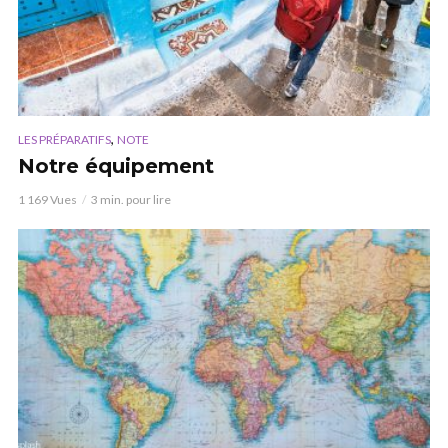
,
LES PRÉPARATIFS
NOTE
Notre équipement
1 169 Vues
3 min. pour lire