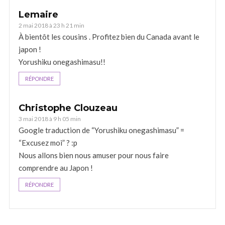
Lemaire
2 mai 2018 à 23 h 21 min
À bientôt les cousins . Profitez bien du Canada avant le
japon !
Yorushiku onegashimasu!!
RÉPONDRE
Christophe Clouzeau
3 mai 2018 à 9 h 05 min
Google traduction de “Yorushiku onegashimasu” =
“Excusez moi” ? :p
Nous allons bien nous amuser pour nous faire
comprendre au Japon !
RÉPONDRE