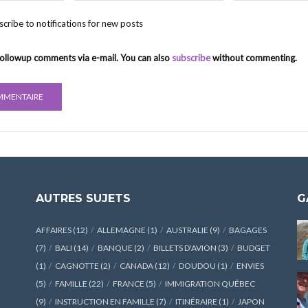
cribe to notifications for new posts
followup comments via e-mail. You can also
subscribe
without commenting.
AUTRES SUJETS
G
AFFAIRES
(12)
ALLEMAGNE
(1)
AUSTRALIE
(9)
BAGAGES
(7)
BALI
(14)
BANQUE
(2)
BILLETS D'AVION
(3)
BUDGET
(1)
CAGNOTTE
(2)
CANADA
(12)
DOUDOU
(1)
ENVIES
(5)
FAMILLE
(22)
FRANCE
(5)
IMMIGRATION QUÉBEC
(9)
INSTRUCTION EN FAMILLE
(7)
ITINÉRAIRE
(1)
JAPON