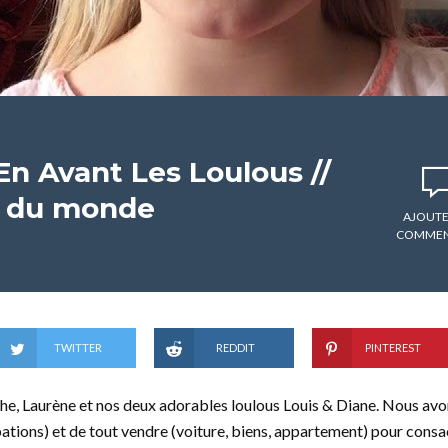
En Avant Les Loulous //
r du monde
AJOUTE
COMMEN
TWITTER
REDDIT
PINTEREST
, Laurène et nos deux adorables loulous Louis & Diane. Nous avo
pations) et de tout vendre (voiture, biens, appartement) pour consac