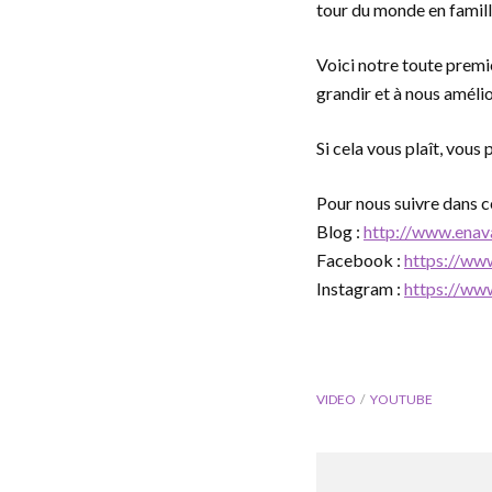
tour du monde en famil
Voici notre toute prem
grandir et à nous amélio
Si cela vous plaît, vou
Pour nous suivre dans c
Blog :
http://www.enav
Facebook :
https://ww
Instagram :
https://ww
VIDEO
YOUTUBE