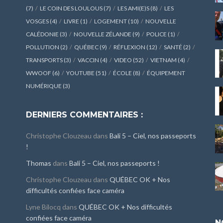
(7)
LE COIN DES LOULOUS
(7)
LES AMI(E)S
(8)
LES
VOSGES
(4)
LIVRE
(1)
LOGEMENT
(10)
NOUVELLE
CALÉDONIE
(3)
NOUVELLE ZÉLANDE
(9)
POLICE
(1)
POLLUTION
(2)
QUÉBEC
(9)
RÉFLEXION
(12)
SANTÉ
(2)
TRANSPORTS
(3)
VACCIN
(4)
VIDEO
(52)
VIETNAM
(4)
WWOOF
(6)
YOUTUBE
(51)
ÉCOLE
(8)
ÉQUIPEMENT
NUMÉRIQUE
(3)
DERNIERS COMMENTAIRES :
Christophe Clouzeau
dans
Bali 5 – Ciel, nos passeports
!
Thomas
dans
Bali 5 – Ciel, nos passeports !
Christophe Clouzeau
dans
QUÉBEC OK + Nos
difficultés confiées face caméra
Lyne Bilocq
dans
QUÉBEC OK + Nos difficultés
confiées face caméra
N