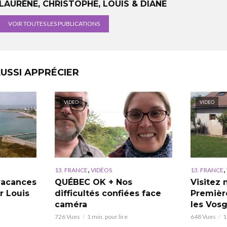
LAURÈNE, CHRISTOPHE, LOUIS & DIANE
VOIR TOUTES LES PUBLICATIONS
USSI APPRÉCIER
VIDEO
VIDEO
,
,
13. FRANCE
VIDÉOS
13. FRANCE
vacances
QUÉBEC OK + Nos
Visitez 
r Louis
difficultés confiées face
Premièr
caméra
les Vos
726 Vues
1 min. pour lire
648 Vues
1