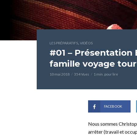
,
LES PRÉPARATIFS
VIDÉOS
#01 – Présentation 
famille voyage tou
10 mai 2018
354 Vues
1 min. pour lire
FACEBOOK
Nous sommes Christophe
arrêter (travail et occu