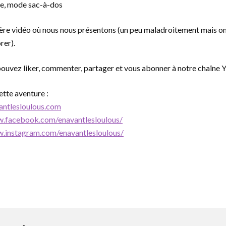
le, mode sac-à-dos
ière vidéo où nous nous présentons (un peu maladroitement mais o
rer).
s pouvez liker, commenter, partager et vous abonner à notre chaîne 
ette aventure :
antlesloulous.com
w.facebook.com/enavantlesloulous/
w.instagram.com/enavantlesloulous/