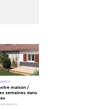
VIDÉOS
notre maison /
es semaines dans
ges
 min. pour lire