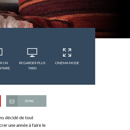
R UN
REGARDER PLUS
CINEMA MODE
TAIRE
TARD
EMAIL
ns décidé de tout
rer une année à faire le