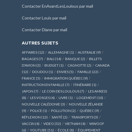
Contacter EnAvantLesLoulous par mail
Contacter Louis par mail
Contacter Diane par mail
AUTRES SUJETS
AFFAIRES
(12)
ALLEMAGNE
(1)
AUSTRALIE
(9)
BAGAGES
(7)
BALI
(14)
BANQUE
(2)
BILLETS
D'AVION
(3)
BUDGET
(1)
CAGNOTTE
(2)
CANADA
(12)
DOUDOU
(1)
ENVIES
(5)
FAMILLE
(22)
FRANCE
(5)
IMMIGRATION QUÉBEC
(9)
INSTRUCTION EN FAMILLE
(7)
ITINÉRAIRE
(1)
JAPON
(7)
LE COIN DES LOULOUS
(7)
LES AMI(E)S
(8)
LES VOSGES
(4)
LIVRE
(1)
LOGEMENT
(10)
NOUVELLE CALÉDONIE
(3)
NOUVELLE ZÉLANDE
(9)
POLICE
(1)
POLLUTION
(2)
QUÉBEC
(9)
RÉFLEXION
(12)
SANTÉ
(2)
TRANSPORTS
(3)
VACCIN
(4)
VIDEO
(52)
VIETNAM
(4)
WWOOF
(6)
YOUTUBE
(51)
ÉCOLE
(8)
ÉQUIPEMENT