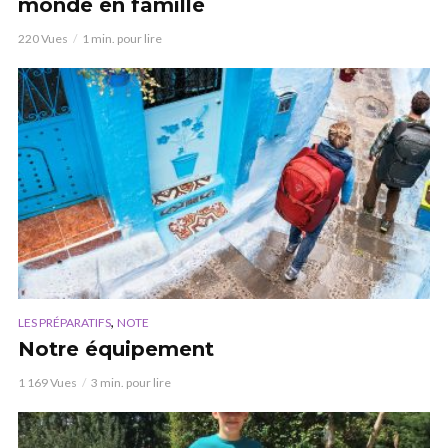
monde en famille
220 Vues
1 min. pour lire
,
LES PRÉPARATIFS
NOTE
Notre équipement
1 169 Vues
3 min. pour lire