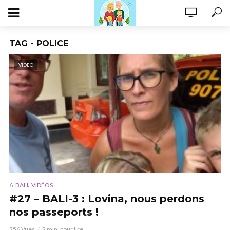
TAG - POLICE
VIDEO
,
6. BALI
VIDÉOS
#27 – BALI-3 : Lovina, nous perdons
nos passeports !
256 Vues
2 min. pour lire