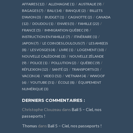
AFFAIRES
(12)
ALLEMAGNE
(1)
AUSTRALIE
(9)
BAGAGES
(7)
BALI
(14)
BANQUE
(2)
BILLETS
D'AVION
(3)
BUDGET
(1)
CAGNOTTE
(2)
CANADA
(12)
DOUDOU
(1)
ENVIES
(5)
FAMILLE
(22)
FRANCE
(5)
IMMIGRATION QUÉBEC
(9)
INSTRUCTION EN FAMILLE
(7)
ITINÉRAIRE
(1)
JAPON
(7)
LE COIN DES LOULOUS
(7)
LES AMI(E)S
(8)
LES VOSGES
(4)
LIVRE
(1)
LOGEMENT
(10)
NOUVELLE CALÉDONIE
(3)
NOUVELLE ZÉLANDE
(9)
POLICE
(1)
POLLUTION
(2)
QUÉBEC
(9)
RÉFLEXION
(12)
SANTÉ
(2)
TRANSPORTS
(3)
VACCIN
(4)
VIDEO
(52)
VIETNAM
(4)
WWOOF
(6)
YOUTUBE
(51)
ÉCOLE
(8)
ÉQUIPEMENT
NUMÉRIQUE
(3)
DERNIERS COMMENTAIRES :
Christophe Clouzeau
dans
Bali 5 – Ciel, nos
passeports !
Thomas
dans
Bali 5 – Ciel, nos passeports !