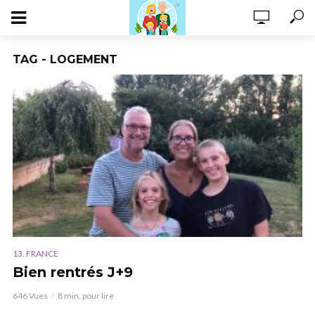
TAG - LOGEMENT
13. FRANCE
Bien rentrés J+9
646 Vues
8 min. pour lire