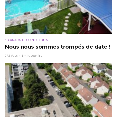
,
1. CANADA
LE COIN DE LOUIS
Nous nous sommes trompés de date !
272 Vues
1 min. pour lire