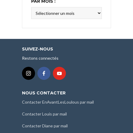
PAR MOIS :
Tous
nos
articles
classés
par
mois
SUIVEZ-NOUS
:
Restons connectés
NOUS CONTACTER
Contacter EnAvantLesLoulous par mail
Contacter Louis par mail
Contacter Diane par mail