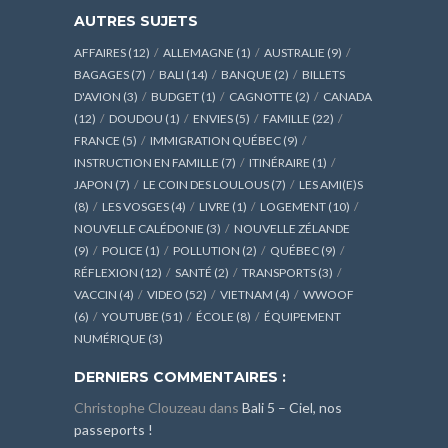
AUTRES SUJETS
AFFAIRES
(12)
ALLEMAGNE
(1)
AUSTRALIE
(9)
BAGAGES
(7)
BALI
(14)
BANQUE
(2)
BILLETS
D'AVION
(3)
BUDGET
(1)
CAGNOTTE
(2)
CANADA
(12)
DOUDOU
(1)
ENVIES
(5)
FAMILLE
(22)
FRANCE
(5)
IMMIGRATION QUÉBEC
(9)
INSTRUCTION EN FAMILLE
(7)
ITINÉRAIRE
(1)
JAPON
(7)
LE COIN DES LOULOUS
(7)
LES AMI(E)S
(8)
LES VOSGES
(4)
LIVRE
(1)
LOGEMENT
(10)
NOUVELLE CALÉDONIE
(3)
NOUVELLE ZÉLANDE
(9)
POLICE
(1)
POLLUTION
(2)
QUÉBEC
(9)
RÉFLEXION
(12)
SANTÉ
(2)
TRANSPORTS
(3)
VACCIN
(4)
VIDEO
(52)
VIETNAM
(4)
WWOOF
(6)
YOUTUBE
(51)
ÉCOLE
(8)
ÉQUIPEMENT
NUMÉRIQUE
(3)
DERNIERS COMMENTAIRES :
Christophe Clouzeau
dans
Bali 5 – Ciel, nos
passeports !