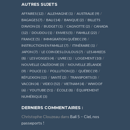
AUTRES SUJETS
AFFAIRES
(12)
ALLEMAGNE
(1)
AUSTRALIE
(9)
BAGAGES
(7)
BALI
(14)
BANQUE
(2)
BILLETS
D'AVION
(3)
BUDGET
(1)
CAGNOTTE
(2)
CANADA
(12)
DOUDOU
(1)
ENVIES
(5)
FAMILLE
(22)
FRANCE
(5)
IMMIGRATION QUÉBEC
(9)
INSTRUCTION EN FAMILLE
(7)
ITINÉRAIRE
(1)
JAPON
(7)
LE COIN DES LOULOUS
(7)
LES AMI(E)S
(8)
LES VOSGES
(4)
LIVRE
(1)
LOGEMENT
(10)
NOUVELLE CALÉDONIE
(3)
NOUVELLE ZÉLANDE
(9)
POLICE
(1)
POLLUTION
(2)
QUÉBEC
(9)
RÉFLEXION
(12)
SANTÉ
(2)
TRANSPORTS
(3)
VACCIN
(4)
VIDEO
(52)
VIETNAM
(4)
WWOOF
(6)
YOUTUBE
(51)
ÉCOLE
(8)
ÉQUIPEMENT
NUMÉRIQUE
(3)
DERNIERS COMMENTAIRES :
Christophe Clouzeau
dans
Bali 5 – Ciel, nos
passeports !