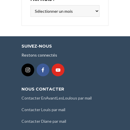
Tous
nos
articles
classés
par
mois
SUIVEZ-NOUS
:
Restons connectés
NOUS CONTACTER
Contacter EnAvantLesLoulous par mail
Contacter Louis par mail
Contacter Diane par mail