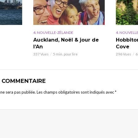
4. NOUVELLE-ZÉLANDE
4. NOUVELL
Auckland, Noël & jour de
Hobbito
l’An
Cove
337 Vues
5 min. pour lire
296 Vues
6
N COMMENTAIRE
ne sera pas publiée.
Les champs obligatoires sont indiqués avec
*