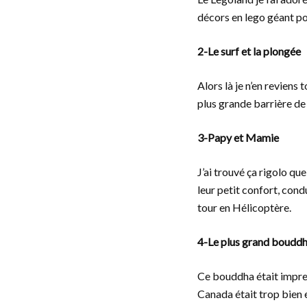
décors en lego géant po
2-Le surf et la plongée
Alors là je n’en reviens 
plus grande barrière de
3-Papy et Mamie
J’ai trouvé ça rigolo q
leur petit confort, con
tour en Hélicoptère.
4-Le plus grand bouddha
Ce bouddha était impress
Canada était trop bien e