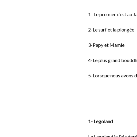
1- Le premier c’est au J
2-Le surf et la plongée
3-Papy et Mamie
4-Le plus grand bouddha
5-Lorsque nous avons 
1- Legoland
Le Legoland je l’ai adoré