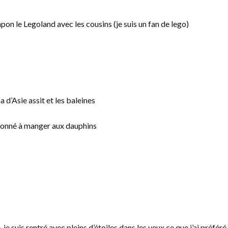
apon le Legoland avec les cousins (je suis un fan de lego)
 d’Asie assit et les baleines
donné à manger aux dauphins
, je suis rentré avec pleins d’étoiles dans les yeux ce que j’ai préféré