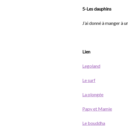
5-Les dauphins
J’ai donné à manger à un
Lien
Legoland
Le surf
La plongée
Papy et Mamie
Le bouddha