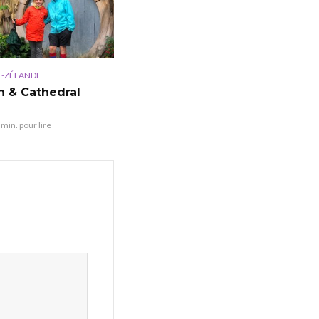
E-ZÉLANDE
n & Cathedral
 min. pour lire